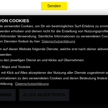
Senden
 VON COOKIES
e verwendet Cookies, um Dir ein bestmögliches Surf-Erlebnis zu ermö
S
RECHTLICHES
erden erhoben und dienen nicht für die Erstellung von Nutzungsprofil
erführender Verwendung. Sämtliche Informationen zu verwendeten Coo
ehmen
 Diensten findest du hier:
Datenschutzerklärung
AGB
rzeuge
Impressum
 auf dieser Website folgende Dienste, welche erst nach deiner aktiv
htfahrzeuge
 werden.
Datenschutz
zu den jeweiligen Dienst an und klicke auf Übernehmen:
Disclaimer
e Maps und Youtube
Barrierefreiheit
 mit Klick auf Alles akzeptieren der Nutzung aller Dienste zugestimmt 
nformationen zu den verwendeten Cookies und deren Bedeutung findest 
rklärung:
Datenschutzerklärung
EHMEN
ALLES AKZEPTIEREN