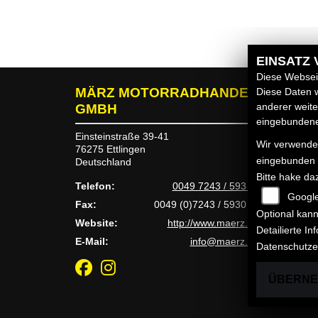
EINSATZ
Diese Webseit
MÄRZ MOTORRADHANDEL
LINK
Diese Daten w
anderer weit
GMBH
Untern
eingebundenen
Neufah
Einsteinstraße 39-41
Wir verwenden
Gebrauc
76275 Ettlingen
Service
eingebunden
Deutschland
Bitte hake da
Telefon:
0049 7243 / 593 00
Googl
Fax:
0049 (0)7243 / 5930 30
Optional kann
Website:
http://www.maerz.biz
Detailierte I
E-Mail:
info@maerz.biz
Datenschutze
ÜBERN